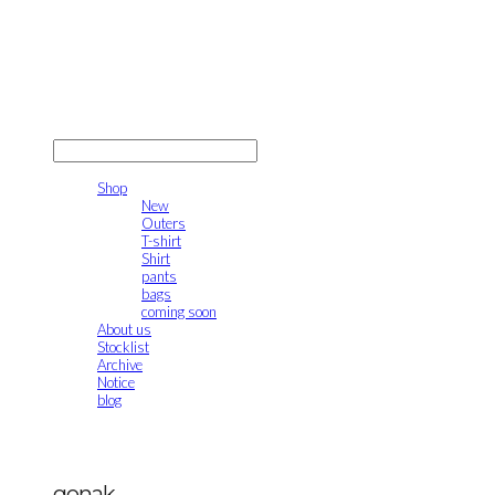
gonak
LOG IN
로그인
Shop
New
Outers
T-shirt
Shirt
pants
bags
coming soon
About us
Stocklist
Archive
Notice
blog
gonak