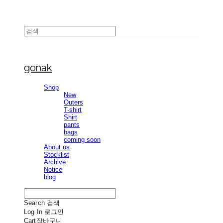
gonak
Shop
New
Outers
T-shirt
Shirt
pants
bags
coming soon
About us
Stocklist
Archive
Notice
blog
Search
검색
Log In
로그인
Cart
장바구니