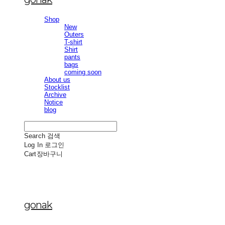
Shop
New
Outers
T-shirt
Shirt
pants
bags
coming soon
About us
Stocklist
Archive
Notice
blog
Search
검색
Log In
로그인
Cart
장바구니
gonak