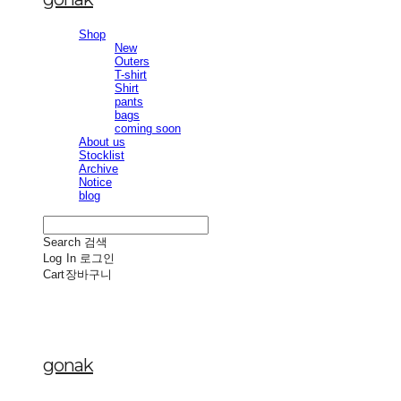
Shop
New
Outers
T-shirt
Shirt
pants
bags
coming soon
About us
Stocklist
Archive
Notice
blog
Search
검색
Log In
로그인
Cart
장바구니
gonak