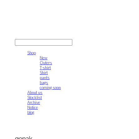
gonak
LOG IN
로그인
Shop
New
Outers
T-shirt
Shirt
pants
bags
coming soon
About us
Stocklist
Archive
Notice
blog
gonak