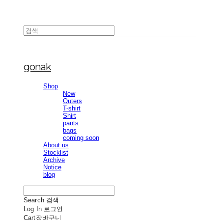
gonak
Shop
New
Outers
T-shirt
Shirt
pants
bags
coming soon
About us
Stocklist
Archive
Notice
blog
Search
검색
Log In
로그인
Cart
장바구니